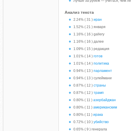
Лучше за рубеж — учиться, чем л
Анализ текста
2.24% ( 31 )
иран
1.52% ( 21 ) января
1.16% ( 16 ) gallery
1.16% ( 16 ) далее
1.09% ( 15 ) редакция
1.01% ( 14 )
готов
1.01% ( 14 )
политика
0.94% ( 13 )
парламент
0.94% ( 13 ) сулеймани
0.87% ( 12 )
страны
0.87% ( 12 )
трамп
0.80% ( 11 )
азербайджан
0.80% ( 11 )
американским
0.80% ( 11 )
ирака
0.72% ( 10 )
убийство
0.65% ( 9 ) генерала