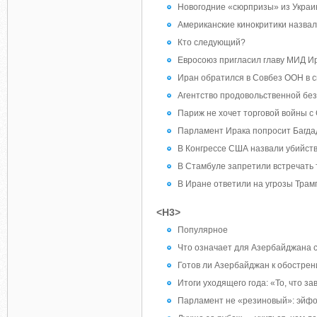
Новогодние «сюрпризы» из Укра
Американские кинокритики назва
Кто следующий?
Евросоюз пригласил главу МИД И
Иран обратился в Совбез ООН в с
Агентство продовольственной без
Париж не хочет торговой войны с
Парламент Ирака попросит Багда
В Конгрессе США назвали убийс
В Стамбуле запретили встречать 
В Иране ответили на угрозы Трам
<H3>
Популярное
Что означает для Азербайджана 
Готов ли Азербайджан к обостр
Итоги уходящего года: «То, что з
Парламент не «резиновый»: эйфо