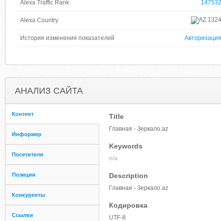
Alexa Traffic Rank
14753
132
Alexa Country
История изменения показателей
Авторизаци
АНАЛИЗ САЙТА
Контент
Title
Главная - Зеркало.az
Информер
Keywords
Посетители
n/a
Позиции
Description
Главная - Зеркало.az
Конкуренты
Кодировка
Ссылки
UTF-8