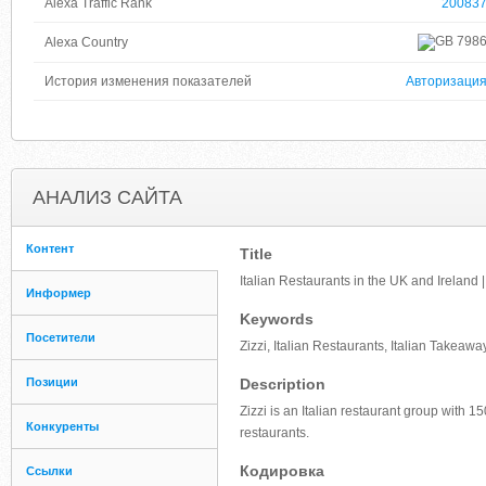
Alexa Traffic Rank
20083
798
Alexa Country
История изменения показателей
Авторизаци
АНАЛИЗ САЙТА
Контент
Title
Italian Restaurants in the UK and Ireland |
Информер
Keywords
Посетители
Zizzi, Italian Restaurants, Italian Takeawa
Позиции
Description
Zizzi is an Italian restaurant group with 
Конкуренты
restaurants.
Кодировка
Ссылки