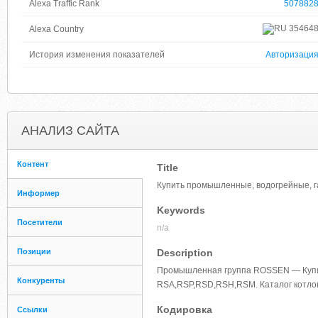
Alexa Traffic Rank
507882
35464
Alexa Country
История изменения показателей
Авторизаци
АНАЛИЗ САЙТА
Контент
Title
Купить промышленные, водогрейные, г
Информер
Keywords
Посетители
n/a
Позиции
Description
Промышленная группа ROSSEN — Купит
Конкуренты
RSA,RSP,RSD,RSH,RSM. Каталог котлов
Кодировка
Ссылки