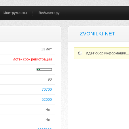
Инструменты
Вебмастеру
ZVONILKI.NET
13 лет
Идет сбор информации..
Истек срок регистрации
90
70700
52000
Нет
Нет