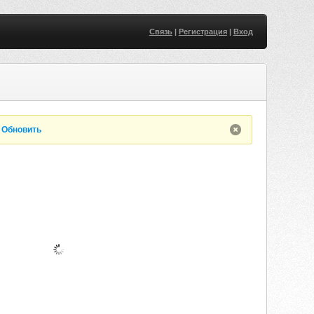
Связь
|
Регистрация
|
Вход
.
Обновить