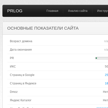
PRLOG
Главная
Анализ сайта
Инстру
ОСНОВНЫЕ ПОКАЗАТЕЛИ САЙТА
Возраст домена
n/
Дата окончания
n/
PR
ИКС
5
Страниц в Google
2
Страниц в Яндексе
1
Dmoz
Не
Яндекс Каталог
Не