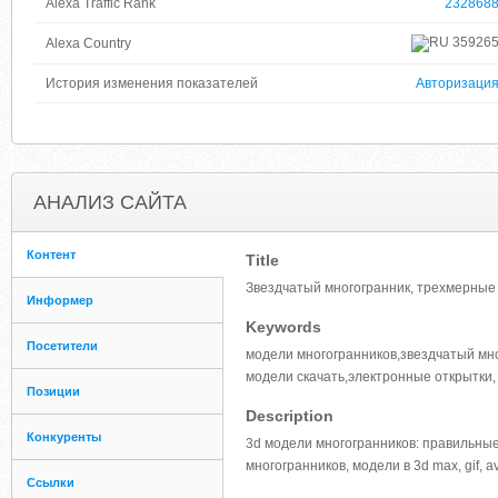
Alexa Traffic Rank
232868
35926
Alexa Country
История изменения показателей
Авторизаци
АНАЛИЗ САЙТА
Контент
Title
Звездчатый многогранник, трехмерные
Информер
Keywords
Посетители
модели многогранников,звездчатый мн
модели скачать,электронные открытки
Позиции
Description
Конкуренты
3d модели многогранников: правильные
многогранников, модели в 3d max, gif, av
Ссылки