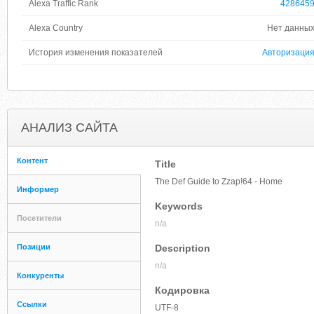
Alexa Traffic Rank
428645
Alexa Country
Нет данны
История изменения показателей
Авторизаци
АНАЛИЗ САЙТА
Контент
Title
The Def Guide to Zzap!64 - Home
Информер
Keywords
Посетители
n/a
Позиции
Description
n/a
Конкуренты
Кодировка
Ссылки
UTF-8