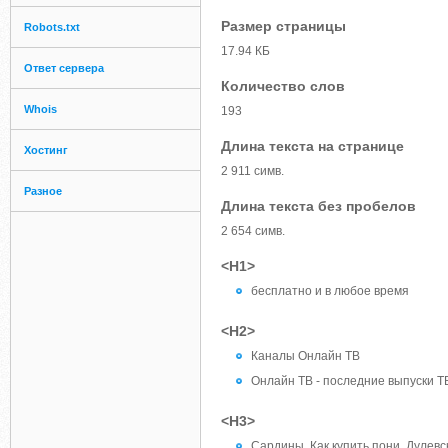
Размер страницы
Robots.txt
17.94 КБ
Ответ сервера
Количество слов
Whois
193
Длина текста на странице
Хостинг
2 911 симв.
Разное
Длина текста без пробелов
2 654 симв.
<H1>
бесплатно и в любое время
<H2>
Каналы Онлайн ТВ
Онлайн ТВ - последние выпуски Т
<H3>
Сардины. Как купить пони. Дулев