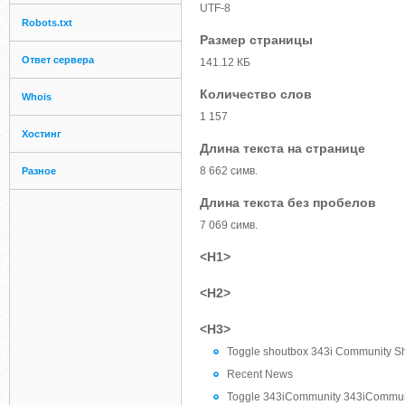
UTF-8
Robots.txt
Размер страницы
Ответ сервера
141.12 КБ
Количество слов
Whois
1 157
Хостинг
Длина текста на странице
8 662 симв.
Разное
Длина текста без пробелов
7 069 симв.
<H1>
<H2>
<H3>
Toggle shoutbox 343i Community S
Recent News
Toggle 343iCommunity 343iCommun