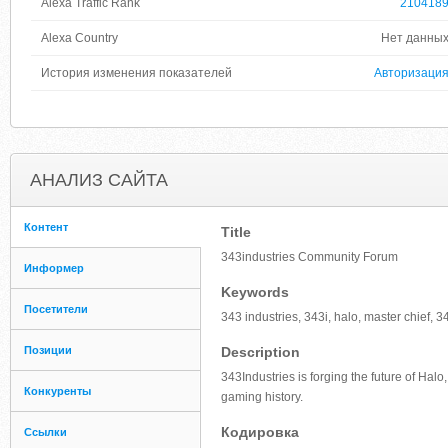
Alexa Traffic Rank
210418
Alexa Country
Нет данны
История изменения показателей
Авторизаци
АНАЛИЗ САЙТА
Контент
Title
343industries Community Forum
Информер
Keywords
Посетители
343 industries, 343i, halo, master chief, 3
Позиции
Description
343Industries is forging the future of Hal
Конкуренты
gaming history.
Кодировка
Ссылки