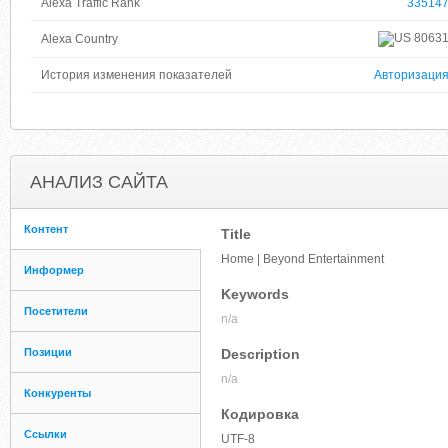
Alexa Traffic Rank
33514
8063
Alexa Country
История изменения показателей
Авторизаци
АНАЛИЗ САЙТА
Контент
Title
Home | Beyond Entertainment
Информер
Keywords
Посетители
n/a
Позиции
Description
n/a
Конкуренты
Кодировка
Ссылки
UTF-8