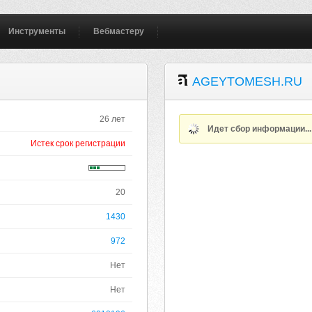
Инструменты
Вебмастеру
AGEYTOMESH.RU
26 лет
Идет сбор информации..
Истек срок регистрации
20
1430
972
Нет
Нет