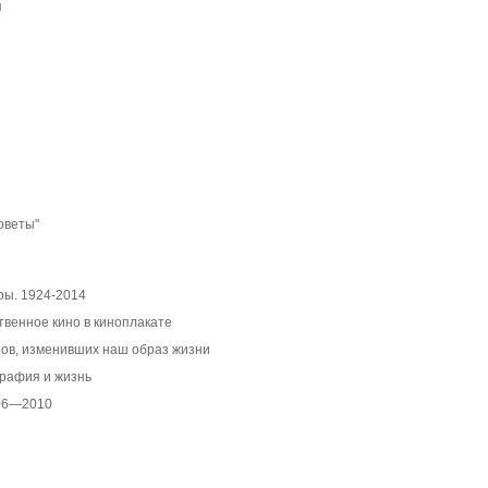
я
оветы"
ры. 1924-2014
твенное кино в киноплакате
ров, изменивших наш образ жизни
графия и жизнь
006—2010