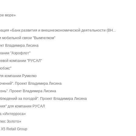
кое море»
ация «Банк развития и внешнеэкономической деятельности (ВН...
и мобильной связи "Вымпелком"
оект Владимира Лисина
пании "Аэрофлот"
евой компании "РУСАЛ"
лобэкс"
ля компании Румелко
ючений". Проект Владимира Лисина
изнь". Проект Владимира Лисина
аблюдений за погодой". Проект Владимира Лисина
ния" для компании РУСАЛ
а «Интерроса»
люс Золото»
X5 Retail Group