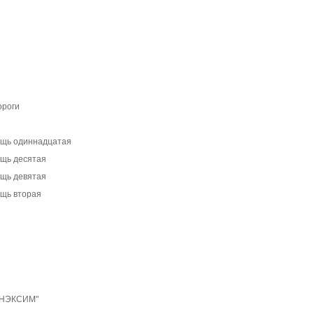
ороги
Вещь одиннадцатая
ещь десятая
ещь девятая
ещь вторая
"ОНЭКСИМ"