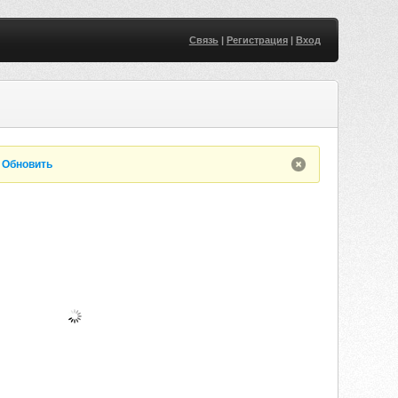
Связь
|
Регистрация
|
Вход
.
Обновить