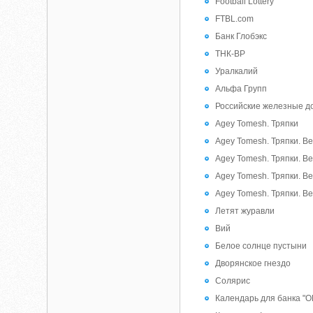
Football Lottery
FTBL.com
Банк Глобэкс
ТНК-BP
Уралкалий
Альфа Групп
Российские железные д
Agey Tomesh. Тряпки
Agey Tomesh. Тряпки. 
Agey Tomesh. Тряпки. В
Agey Tomesh. Тряпки. В
Agey Tomesh. Тряпки. В
Летят журавли
Вий
Белое солнце пустыни
Дворянское гнездо
Солярис
Календарь для банка 