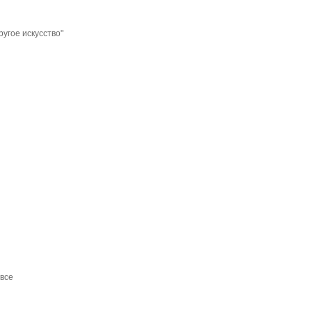
ругое искусство"
-все