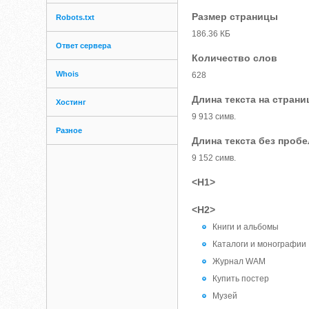
Размер страницы
Robots.txt
186.36 КБ
Ответ сервера
Количество слов
Whois
628
Длина текста на страни
Хостинг
9 913 симв.
Разное
Длина текста без проб
9 152 симв.
<H1>
<H2>
Книги и альбомы
Каталоги и монографии
Журнал WAM
Купить постер
Музей