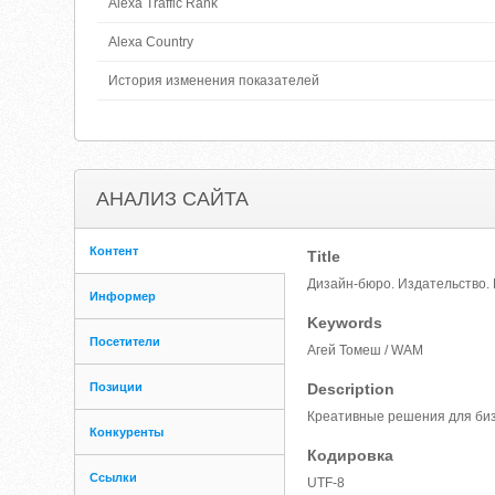
Alexa Traffic Rank
Alexa Country
История изменения показателей
АНАЛИЗ САЙТА
Контент
Title
Дизайн-бюро. Издательство. 
Информер
Keywords
Посетители
Агей Томеш / WAM
Позиции
Description
Креативные решения для бизн
Конкуренты
Кодировка
Ссылки
UTF-8