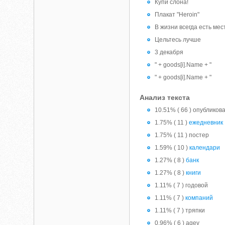
Купи слона!
Плакат "Heroin"
В жизни всегда есть мес
Цельтесь лучше
3 декабря
" + goods[i].Name + "
" + goods[i].Name + "
Анализ текста
10.51% ( 66 ) опубликов
1.75% ( 11 )
ежедневник
1.75% ( 11 ) постер
1.59% ( 10 )
календари
1.27% ( 8 )
банк
1.27% ( 8 )
книги
1.11% ( 7 ) годовой
1.11% ( 7 )
компаний
1.11% ( 7 ) тряпки
0.96% ( 6 ) agey