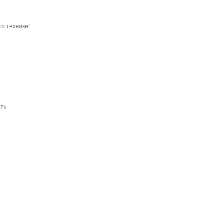
то технике!
ать