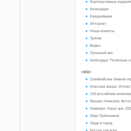
Корпоративные издани
Календари
Ежедневники
Интернет
Наши клиенты
Тряпки
Видео
Прошлый век
Календарь "Полезные с
<H3>
Олимпийские Зимние иг
Классика жанра. Отечес
100 российских инжене
Михаил Алексеев. Фото
Намедни. Наша эра. 2
Иван Лубенников
Люди и город
Россия для всех