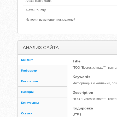
Alexa Traffic Rank
Alexa Country
История изменения показателей
АНАЛИЗ САЙТА
Контент
Title
"ТОО "Everest climate"" - конт
Информер
Keywords
Посетители
Информация о компании, опис
Позиции
Description
"ТОО "Everest climate"" - кон
Конкуренты
Кодировка
Ссылки
UTF-8