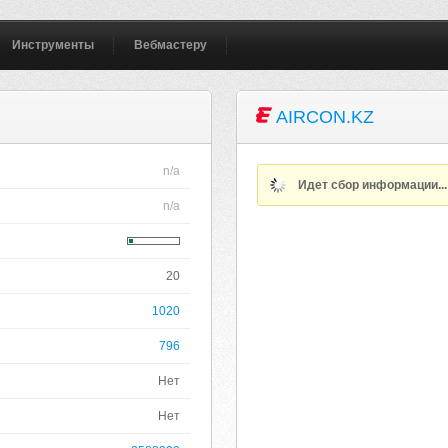
Инструменты
Вебмастеру
AIRCON.KZ
n/a
Идет сбор информации..
n/a
20
1020
796
Нет
Нет