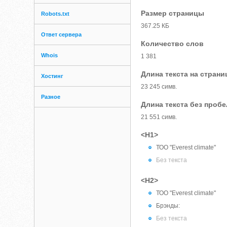
Размер страницы
Robots.txt
367.25 КБ
Ответ сервера
Количество слов
Whois
1 381
Длина текста на страни
Хостинг
23 245 симв.
Разное
Длина текста без проб
21 551 симв.
<H1>
ТОО "Everest climate"
Без текста
<H2>
ТОО "Everest climate"
Брэнды:
Без текста