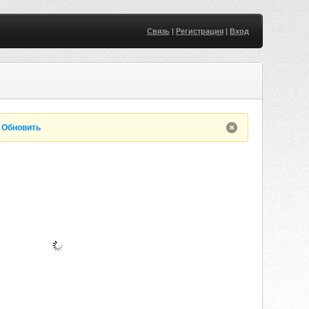
Связь
|
Регистрация
|
Вход
.
Обновить