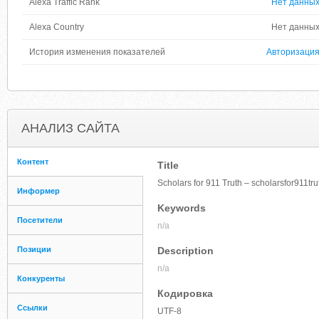
Alexa Traffic Rank
Нет данны
Alexa Country
Нет данны
История изменения показателей
Авторизаци
АНАЛИЗ САЙТА
Контент
Title
Scholars for 911 Truth – scholarsfor911tru
Информер
Keywords
Посетители
n/a
Позиции
Description
n/a
Конкуренты
Кодировка
Ссылки
UTF-8