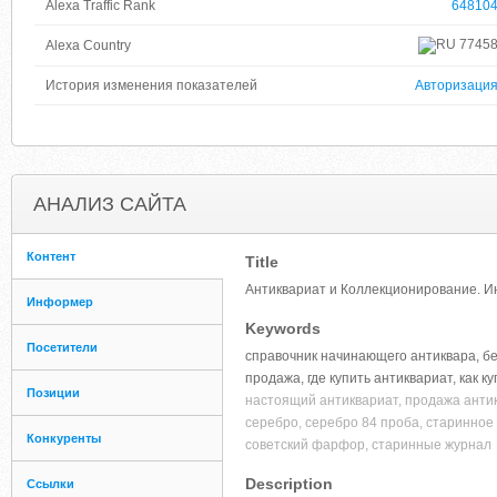
Alexa Traffic Rank
64810
7745
Alexa Country
История изменения показателей
Авторизаци
АНАЛИЗ САЙТА
Контент
Title
Антиквариат и Коллекционирование. Ин
Информер
Keywords
Посетители
справочник начинающего антиквара, бе
продажа, где купить антиквариат, как 
Позиции
настоящий антиквариат, продажа антик
серебро, серебро 84 проба, старинное 
Конкуренты
советский фарфор, старинные журнал
Description
Ссылки