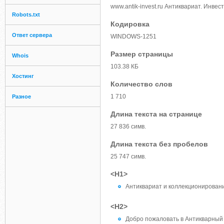
www.antik-invest.ru Антиквариат. Инве
Robots.txt
Кодировка
Ответ сервера
WINDOWS-1251
Размер страницы
Whois
103.38 КБ
Хостинг
Количество слов
1 710
Разное
Длина текста на странице
27 836 симв.
Длина текста без пробелов
25 747 симв.
<H1>
Антиквариат и коллекционировани
<H2>
Добро пожаловать в Антикварный