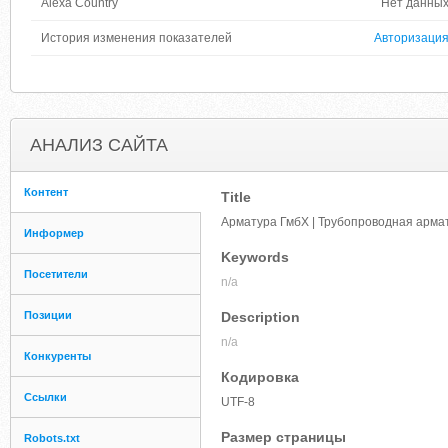
Alexa Country
Нет данны
История изменения показателей
Авторизаци
АНАЛИЗ САЙТА
Контент
Title
Арматура ГмбХ | Трубопроводная арма
Информер
Keywords
Посетители
n/a
Позиции
Description
n/a
Конкуренты
Кодировка
Ссылки
UTF-8
Размер страницы
Robots.txt