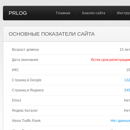
PRLOG
Главная
Анализ сайта
Инстру
ОСНОВНЫЕ ПОКАЗАТЕЛИ САЙТА
Возраст домена
15 ле
Дата окончания
Истек срок регистраци
ИКС
1
Страниц в Google
13
Страниц в Яндексе
24
Dmoz
Не
Яндекс Каталог
Не
Alexa Traffic Rank
Нет данны