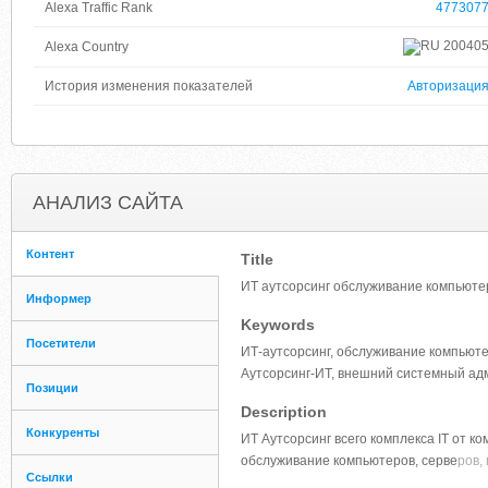
Alexa Traffic Rank
477307
20040
Alexa Country
История изменения показателей
Авторизаци
АНАЛИЗ САЙТА
Контент
Title
ИТ аутсорсинг обслуживание компьютер
Информер
Keywords
Посетители
ИТ-аутсорсинг, обслуживание компьюте
Аутсорсинг-ИТ, внешний системный админ
Позиции
Description
Конкуренты
ИТ Аутсорсинг всего комплекса IT от к
обслуживание компьютеров, серве
ров,
Ссылки