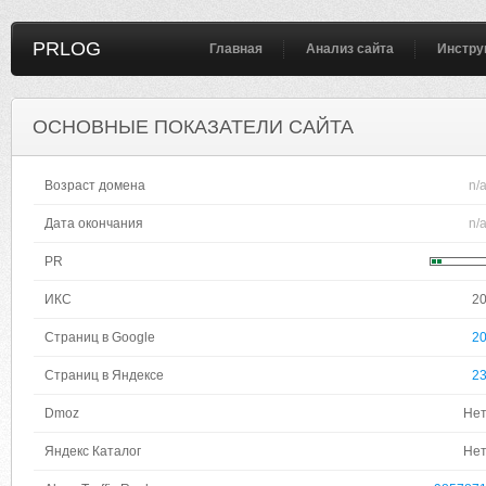
PRLOG
Главная
Анализ сайта
Инстру
ОСНОВНЫЕ ПОКАЗАТЕЛИ САЙТА
Возраст домена
n/
Дата окончания
n/
PR
ИКС
2
Страниц в Google
2
Страниц в Яндексе
2
Dmoz
Не
Яндекс Каталог
Не