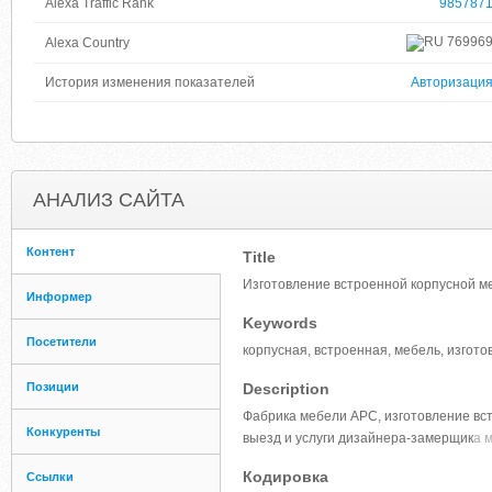
Alexa Traffic Rank
985787
76996
Alexa Country
История изменения показателей
Авторизаци
АНАЛИЗ САЙТА
Контент
Title
Изготовление встроенной корпусной ме
Информер
Keywords
Посетители
корпусная, встроенная, мебель, изгото
Позиции
Description
Фабрика мебели АРС, изготовление вст
Конкуренты
выезд и услуги дизайнера-замерщик
а 
Кодировка
Ссылки