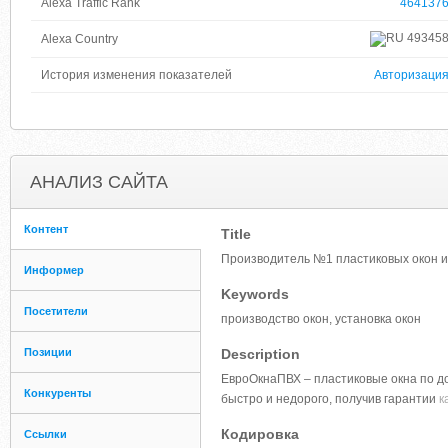
Alexa Traffic Rank
464137
49345
Alexa Country
История изменения показателей
Авторизаци
АНАЛИЗ САЙТА
Контент
Title
Производитель №1 пластиковых окон и 
Информер
Keywords
Посетители
производство окон, установка окон
Позиции
Description
ЕвроОкнаПВХ – пластиковые окна по до
Конкуренты
быстро и недорого, получив гарантии
к
Кодировка
Ссылки