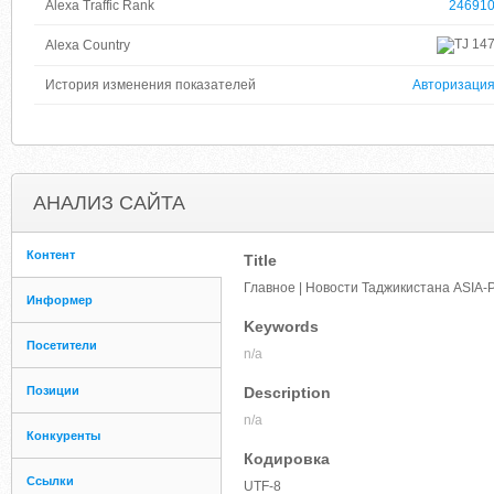
Alexa Traffic Rank
24691
14
Alexa Country
История изменения показателей
Авторизаци
АНАЛИЗ САЙТА
Контент
Title
Главное | Новости Таджикистана ASIA-P
Информер
Keywords
Посетители
n/a
Позиции
Description
n/a
Конкуренты
Кодировка
Ссылки
UTF-8