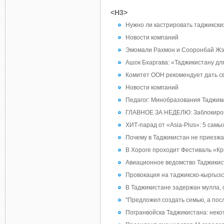
<H3>
Нужно ли кастрировать таджикск
Новости компаний
Эмомали Рахмон и Сооронбай Жээ
Ашок Бхаргава: «Таджикистану дл
Комитет ООН рекомендует дать с
Новости компаний
Педагог: Минобразования Таджик
ГЛАВНОЕ ЗА НЕДЕЛЮ: Заблокирова
ХИТ-парад от «Asia-Plus»: 5 самы
Почему в Таджикистан не приезж
В Хороге проходит Фестиваль «
Авиационное ведомство Таджикист
Провокация на таджикско-кыргызско
В Таджикистане задержан мулла,
"Предложил создать семью, а посл
Погранвойска Таджикистана: некот