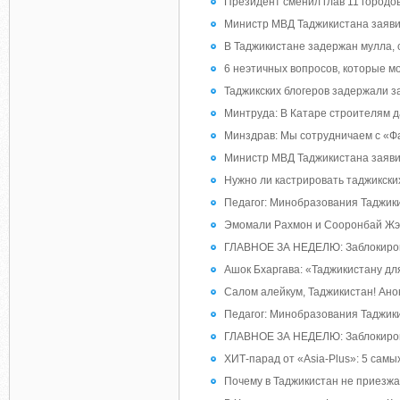
Президент сменил глав 11 городо
Министр МВД Таджикистана заявил
В Таджикистане задержан мулла,
6 неэтичных вопросов, которые м
Таджикских блогеров задержали за
Минтруда: В Катаре строителям даю
Минздрав: Мы сотрудничаем с «Ф
Министр МВД Таджикистана заявил
Нужно ли кастрировать таджикск
Педагог: Минобразования Таджик
Эмомали Рахмон и Сооронбай Жээ
ГЛАВНОЕ ЗА НЕДЕЛЮ: Заблокирова
Ашок Бхаргава: «Таджикистану дл
Салом алейкум, Таджикистан! Анон
Педагог: Минобразования Таджик
ГЛАВНОЕ ЗА НЕДЕЛЮ: Заблокирова
ХИТ-парад от «Asia-Plus»: 5 самы
Почему в Таджикистан не приезж