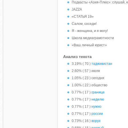
Подкасты «Азия-Плюс»: слушай, к
JAZZA
«СТАТЬЯ 19»
Салом, соседи!
Я - женщина, и я могу!
Школа медиаграмотности
«Ваш личный юрист»
Анализ текста
3.19% ( 70 )
таджикистан
2.60% ( 57 ) июля
1.05% ( 23 ) сегодня
1.00% ( 22 ) общество
0.77% ( 17 )
границе
0.77% ( 17 )
неделю
0.77% ( 17 )
нужно
0.77% ( 17 )
россии
0.73% ( 16 )
ворух