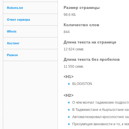
Размер страницы
Robots.txt
98.6 КБ
Ответ сервера
Количество слов
Whois
844
Длина текста на странице
Хостинг
12 624 симв.
Разное
Длина текста без пробелов
11 550 симв.
<H1>
BLOGISTON
<H2>
О чём молчат таджикские подрост
В Таджикистане и Кыргызстане н
Автоматизировал кросспостинг зам
Презумпция виновности и то, к че