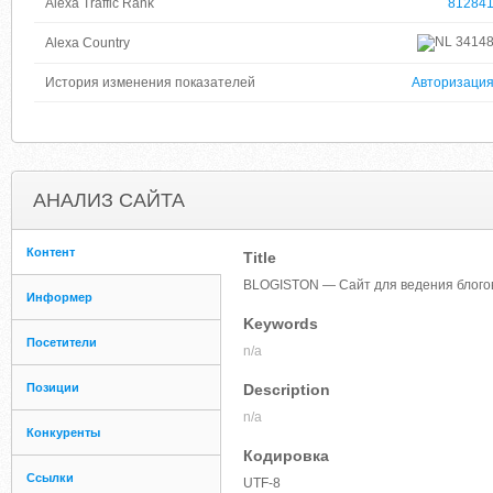
Alexa Traffic Rank
81284
3414
Alexa Country
История изменения показателей
Авторизаци
АНАЛИЗ САЙТА
Контент
Title
BLOGISTON — Сайт для ведения блого
Информер
Keywords
Посетители
n/a
Позиции
Description
n/a
Конкуренты
Кодировка
Ссылки
UTF-8