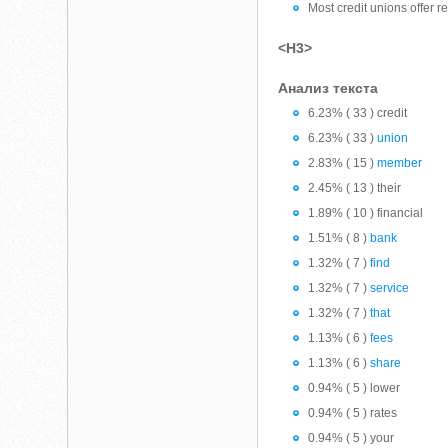
Most credit unions offer 
<H3>
Анализ текста
6.23% ( 33 ) credit
6.23% ( 33 )
union
2.83% ( 15 )
member
2.45% ( 13 ) their
1.89% ( 10 ) financial
1.51% ( 8 )
bank
1.32% ( 7 )
find
1.32% ( 7 )
service
1.32% ( 7 )
that
1.13% ( 6 )
fees
1.13% ( 6 )
share
0.94% ( 5 ) lower
0.94% ( 5 ) rates
0.94% ( 5 ) your