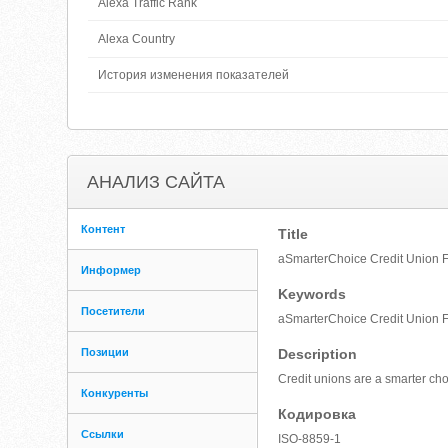
Alexa Traffic Rank
Alexa Country
История изменения показателей
АНАЛИЗ САЙТА
Контент
Title
aSmarterChoice Credit Union F
Информер
Keywords
Посетители
aSmarterChoice Credit Union Find
Позиции
Description
Credit unions are a smarter choic
Конкуренты
Кодировка
Ссылки
ISO-8859-1