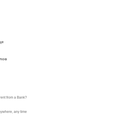
це
елов
erent from a Bank?
where, any time