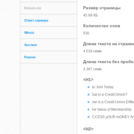
Размер страницы
Robots.txt
45.68 КБ
Ответ сервера
Количество слов
Whois
530
Длина текста на страни
Хостинг
4 018 симв.
Разное
Длина текста без проб
3 367 симв.
<H1>
to Join Today
hat is a Credit Union?
ow is a Credit Union Diff
he Value of Membership
CCESS yOUR mONEY Any
<H2>