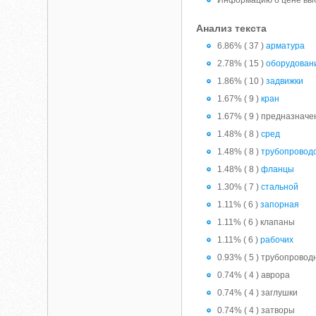
Информацию о цене выб
Анализ текста
6.86% ( 37 )
арматура
2.78% ( 15 )
оборудован
1.86% ( 10 )
задвижки
1.67% ( 9 )
кран
1.67% ( 9 ) предназнач
1.48% ( 8 )
сред
1.48% ( 8 )
трубопровод
1.48% ( 8 )
фланцы
1.30% ( 7 )
стальной
1.11% ( 6 )
запорная
1.11% ( 6 ) клапаны
1.11% ( 6 )
рабочих
0.93% ( 5 ) трубопровод
0.74% ( 4 ) аврора
0.74% ( 4 ) заглушки
0.74% ( 4 ) затворы