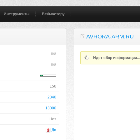
Инструменты
Вебмастеру
AVRORA-ARM.RU
n/a
Идет сбор информации..
n/a
150
2340
13000
Нет
Да