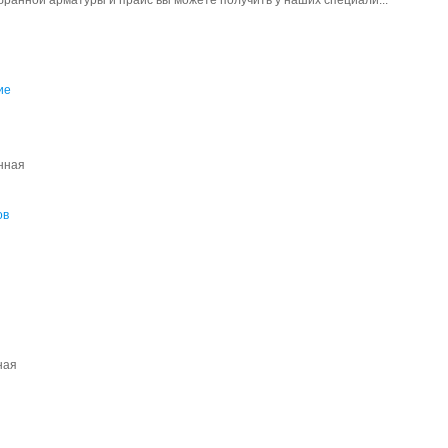
ранной арматуры и прайс вы можете получить у наших специали...
ие
енная
ов
ная