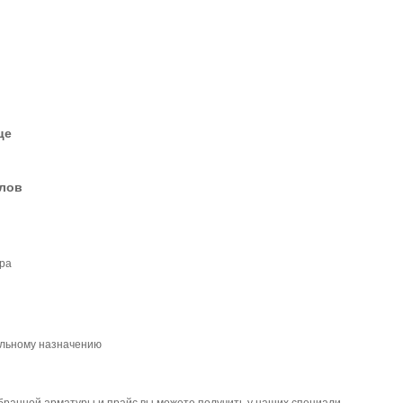
це
елов
ра
альному назначению