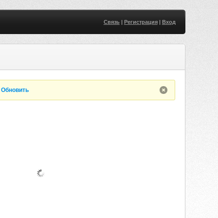
Связь
|
Регистрация
|
Вход
.
Обновить