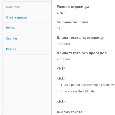
Размер страницы
Robots.txt
4.76 КБ
Ответ сервера
Количество слов
Whois
43
Длина текста на странице
Хостинг
332 симв.
Разное
Длина текста без пробелов
281 симв.
<H1>
<H2>
as a part of new revamping of the we
to access the old data.
<H3>
Анализ текста