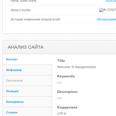
Alexa Traffic Rank
19241
2156
Alexa Country
История изменения показателей
Авторизаци
АНАЛИЗ САЙТА
Контент
Title
Welcome To BangaloreOne
Информер
Keywords
Посетители
n/a
Позиции
Description
n/a
Конкуренты
Кодировка
Ссылки
UTF-8