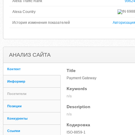
Alexa Traffic Rank
9962
698
Alexa Country
История изменения показателей
Авторизаци
АНАЛИЗ САЙТА
Контент
Title
Payment Gateway
Информер
Keywords
Посетители
n/a
Позиции
Description
n/a
Конкуренты
Кодировка
Ссылки
ISO-8859-1