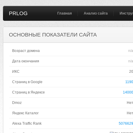
PRLOG
Главная
Анализ сайта
Инстру
ОСНОВНЫЕ ПОКАЗАТЕЛИ САЙТА
Возраст домена
n/
Дата окончания
n/
ИКС
2
Страниц в Google
119
Страниц в Яндексе
1400
Dmoz
Не
Яндекс Каталог
Не
Alexa Traffic Rank
507662