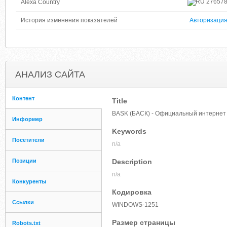
27657
Alexa Country
История изменения показателей
Авторизаци
АНАЛИЗ САЙТА
Контент
Title
BASK (БАСК) - Официальный интернет 
Информер
Keywords
Посетители
n/a
Позиции
Description
n/a
Конкуренты
Кодировка
Ссылки
WINDOWS-1251
Размер страницы
Robots.txt