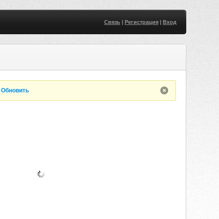
Связь
|
Регистрация
|
Вход
.
Обновить