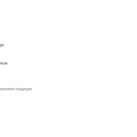
це
елов
храняем традиции