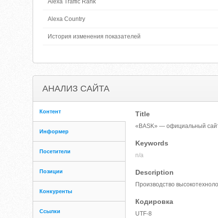
Alexa Traffic Rank
Alexa Country
История изменения показателей
АНАЛИЗ САЙТА
Контент
Title
«BASK» — официальный сайт
Информер
Keywords
Посетители
n/a
Позиции
Description
Производство высокотехнолог
Конкуренты
Кодировка
Ссылки
UTF-8