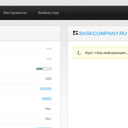
Инструменты
Вебмастеру
BASKCOMPANY.RU
n/a
Идет сбор информации..
n/a
400
143000
33000
Нет
Нет