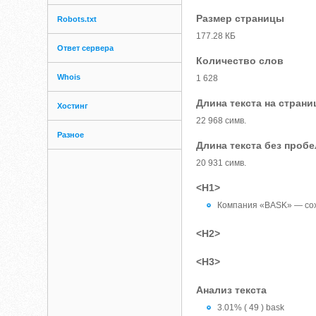
Размер страницы
Robots.txt
177.28 КБ
Ответ сервера
Количество слов
Whois
1 628
Длина текста на страни
Хостинг
22 968 симв.
Разное
Длина текста без проб
20 931 симв.
<H1>
Компания «BASK» — со
<H2>
<H3>
Анализ текста
3.01% ( 49 ) bask