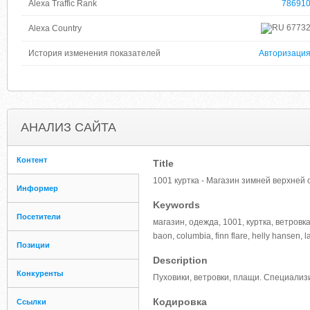
Alexa Traffic Rank
78691
6773
Alexa Country
История изменения показателей
Авторизаци
АНАЛИЗ САЙТА
Контент
Title
1001 куртка - Магазин зимней верхней о
Информер
Keywords
Посетители
магазин, одежда, 1001, куртка, ветровк
baon, columbia, finn flare, helly hansen, la
Позиции
Description
Конкуренты
Пуховики, ветровки, плащи. Специали
Кодировка
Ссылки