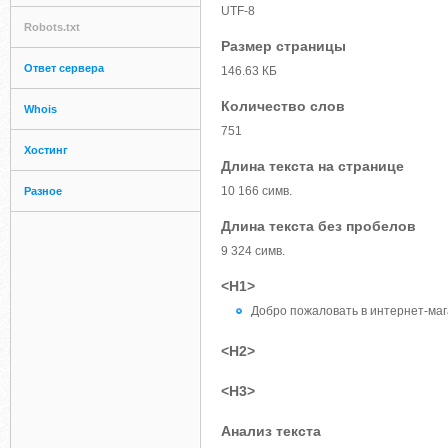
UTF-8
Robots.txt
Размер страницы
Ответ сервера
146.63 КБ
Количество слов
Whois
751
Хостинг
Длина текста на странице
10 166 симв.
Разное
Длина текста без пробелов
9 324 симв.
<H1>
Добро пожаловать в интернет-маг
<H2>
<H3>
Анализ текста