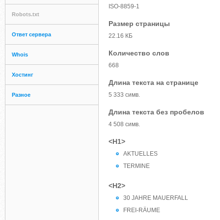
ISO-8859-1
Robots.txt
Размер страницы
Ответ сервера
22.16 КБ
Количество слов
Whois
668
Хостинг
Длина текста на странице
5 333 симв.
Разное
Длина текста без пробелов
4 508 симв.
<H1>
AKTUELLES
TERMINE
<H2>
30 JAHRE MAUERFALL
FREI-RÄUME