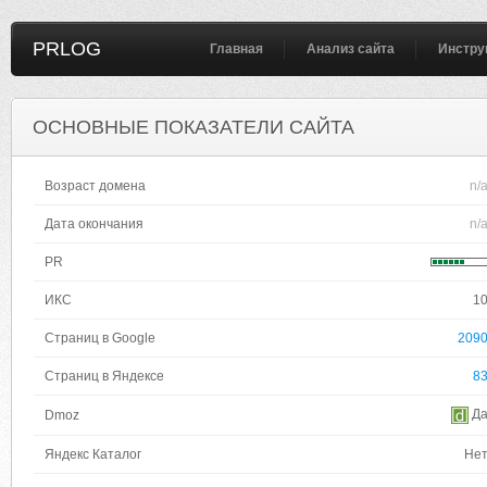
PRLOG
Главная
Анализ сайта
Инстру
ОСНОВНЫЕ ПОКАЗАТЕЛИ САЙТА
Возраст домена
n/
Дата окончания
n/
PR
ИКС
1
Страниц в Google
209
Страниц в Яндексе
8
Д
Dmoz
Яндекс Каталог
Не