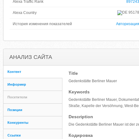
Alexa Traffic Rank
89724
9517
Alexa Country
История изменения показателей
Авторизаци
АНАЛИЗ САЙТА
Контент
Title
Gedenkstätte Berliner Mauer
Информер
Keywords
Посетители
Gedenkstätte Berliner Mauer, Dokumentat
Straße, Kapelle der Versöhnung, West-Berli
Позиции
Description
Конкуренты
Die Gedenkstätte Berliner Mauer ist der z
Кодировка
Ссылки