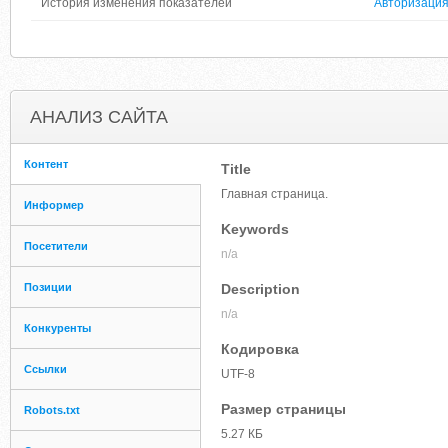
История изменения показателей
Авторизаци
АНАЛИЗ САЙТА
Контент
Title
Главная страница.
Информер
Keywords
Посетители
n/a
Позиции
Description
n/a
Конкуренты
Кодировка
Ссылки
UTF-8
Размер страницы
Robots.txt
5.27 КБ