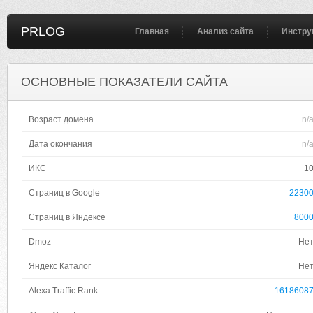
PRLOG
Главная
Анализ сайта
Инстру
ОСНОВНЫЕ ПОКАЗАТЕЛИ САЙТА
Возраст домена
n/
Дата окончания
n/
ИКС
1
Страниц в Google
2230
Страниц в Яндексе
800
Dmoz
Не
Яндекс Каталог
Не
Alexa Traffic Rank
1618608