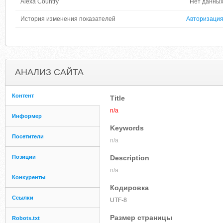
Alexa Country
Нет данны
История изменения показателей
Авторизаци
АНАЛИЗ САЙТА
Контент
Title
n/a
Информер
Keywords
Посетители
n/a
Позиции
Description
n/a
Конкуренты
Кодировка
Ссылки
UTF-8
Размер страницы
Robots.txt