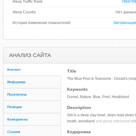
Alexa Traffic Rank
786878
Alexa Country
Нет данны
История изменения показателей
Авторизаци
АНАЛИЗ САЙТА
Контент
Title
The Blue Pool & Tearooms - Dorset's Uni
Информер
Keywords
Посетители
Dorset, Nature, Blue, Pool, Heathland
Позиции
Description
Set in a deep clay bowl, steps lead down t
Конкуренты
heath, woodland
and gorse interlaced wit
Кодировка
Ссылки