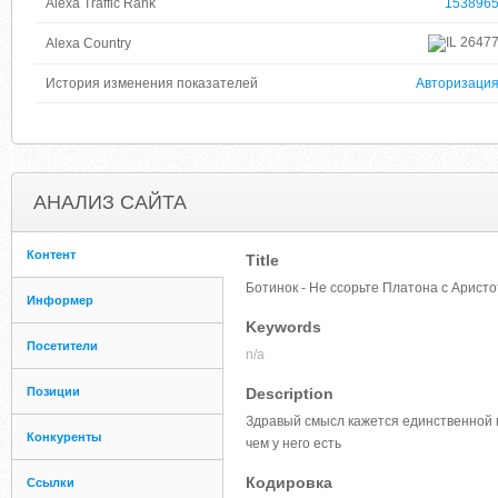
Alexa Traffic Rank
153896
2647
Alexa Country
История изменения показателей
Авторизаци
АНАЛИЗ САЙТА
Контент
Title
Ботинок - Не ссорьте Платона с Арист
Информер
Keywords
Посетители
n/a
Позиции
Description
Здравый смысл кажется единственной в
Конкуренты
чем у него есть
Кодировка
Ссылки