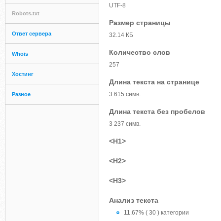
UTF-8
Robots.txt
Размер страницы
Ответ сервера
32.14 КБ
Количество слов
Whois
257
Хостинг
Длина текста на странице
3 615 симв.
Разное
Длина текста без пробелов
3 237 симв.
<H1>
<H2>
<H3>
Анализ текста
11.67% ( 30 ) категории