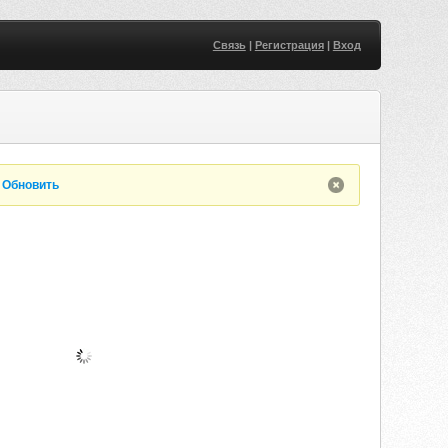
Связь
|
Регистрация
|
Вход
.
Обновить