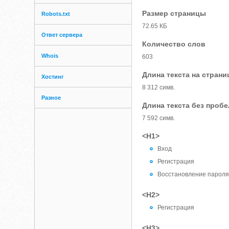
Размер страницы
Robots.txt
72.65 КБ
Ответ сервера
Количество слов
Whois
603
Длина текста на страни
Хостинг
8 312 симв.
Разное
Длина текста без проб
7 592 симв.
<H1>
Вход
Регистрация
Восстановление парол
<H2>
Регистрация
<H3>