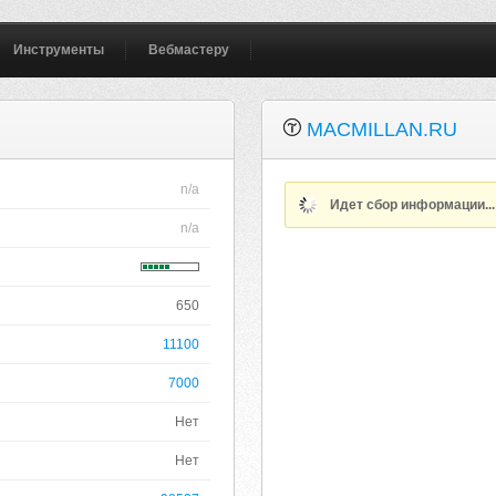
Инструменты
Вебмастеру
MACMILLAN.RU
n/a
Идет сбор информации..
n/a
650
11100
7000
Нет
Нет