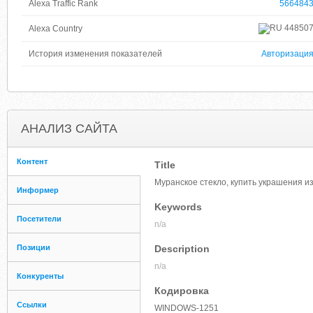
Alexa Traffic Rank
566484
44850
Alexa Country
История изменения показателей
Авторизаци
АНАЛИЗ САЙТА
Контент
Title
Муранское стекло, купить украшения из
Информер
Keywords
Посетители
n/a
Позиции
Description
n/a
Конкуренты
Кодировка
Ссылки
WINDOWS-1251