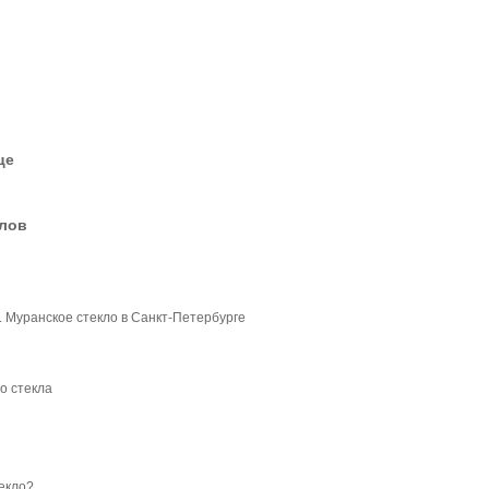
це
елов
 Муранское стекло в Санкт-Петербурге
о стекла
текло?