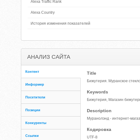
Alexa Traffic Rank
Alexa Country
История изменения показателей
АНАЛИЗ САЙТА
Контент
Title
Бижутерия. Муранское стекл
Информер
Keywords
Посетители
Бижутерия, Магазин бижутери
Позиции
Description
Муранолэнд - интернет-магаз
Конкуренты
Кодировка
Ссылки
UTF-8