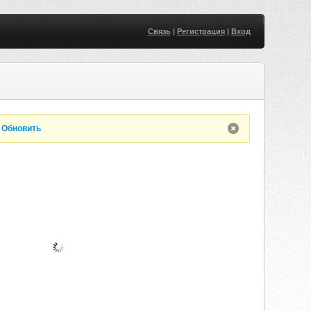
Связь
|
Регистрация
|
Вход
.
Обновить