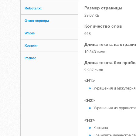
Размер страницы
Robots.txt
29.07 КБ
Ответ сервера
Количество слов
Whois
668
Длина текста на страни
Хостинг
10 843 симв.
Разное
Длина текста без проб
9 987 симв.
<H1>
Украшения и бижутерия.
<H2>
Украшения из муранског
<H3>
Корзина
Где купить муранское с