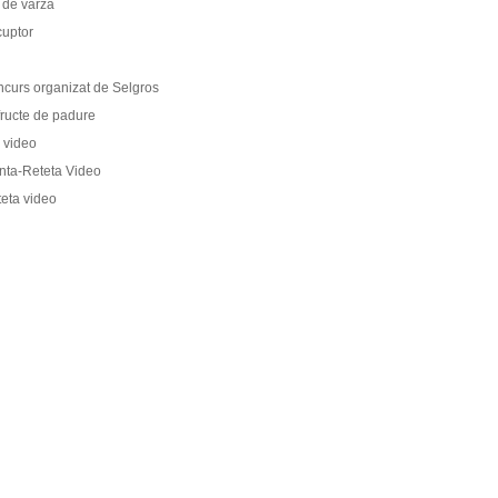
i de varza
cuptor
ncurs organizat de Selgros
fructe de padure
a video
nta-Reteta Video
teta video