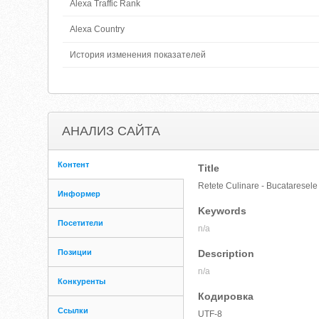
Alexa Traffic Rank
Alexa Country
История изменения показателей
АНАЛИЗ САЙТА
Контент
Title
Retete Culinare - Bucataresele
Информер
Keywords
Посетители
n/a
Позиции
Description
n/a
Конкуренты
Кодировка
Ссылки
UTF-8