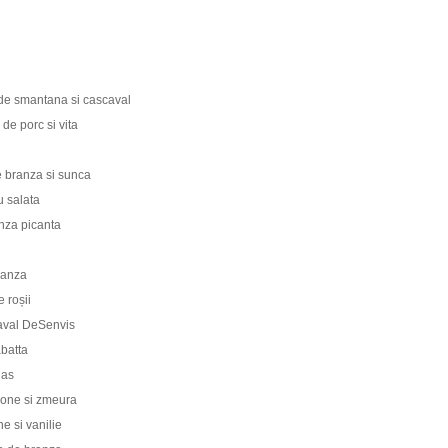
de smantana si cascaval
de porc si vita
e branza si sunca
cu salata
anza picanta
branza
e roșii
caval DeSenvis
abatta
nas
pone si zmeura
e si vanilie