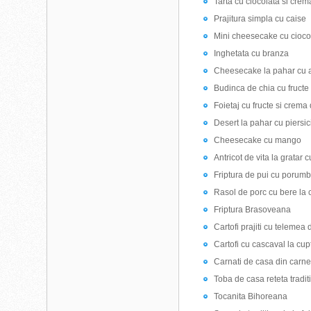
Tarta cu ciocolata si cre
Prajitura simpla cu caise
Mini cheesecake cu cioco
Inghetata cu branza
Cheesecake la pahar cu af
Budinca de chia cu fructe
Foietaj cu fructe si crema
Desert la pahar cu piersic
Cheesecake cu mango
Antricot de vita la gratar 
Friptura de pui cu porum
Rasol de porc cu bere la 
Friptura Brasoveana
Cartofi prajiti cu telemea
Cartofi cu cascaval la cup
Carnati de casa din carne 
Toba de casa reteta tradit
Tocanita Bihoreana