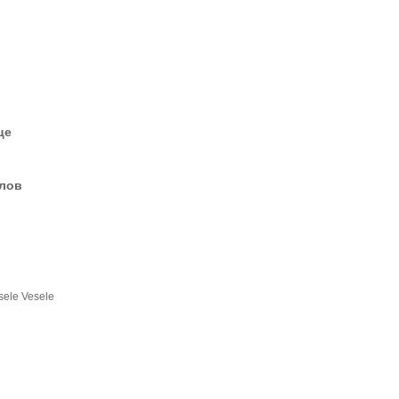
це
елов
sele Vesele