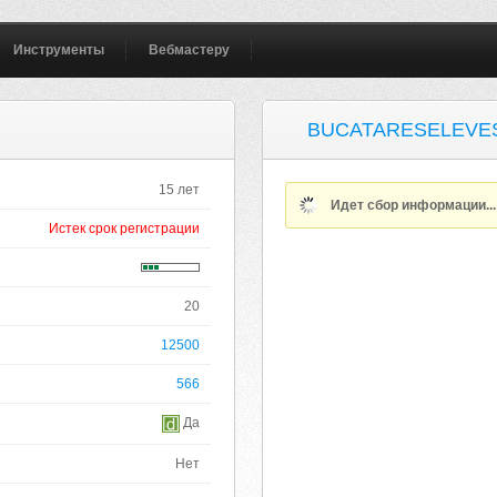
Инструменты
Вебмастеру
BUCATARESELEVE
15 лет
Идет сбор информации..
Истек срок регистрации
20
12500
566
Да
Нет