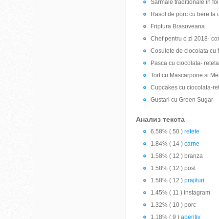
Sarmale traditionale in fo
Rasol de porc cu bere la 
Friptura Brasoveana
Chef pentru o zi 2018- co
Cosulete de ciocolata cu 
Pasca cu ciocolata- retet
Tort cu Mascarpone si Me
Cupcakes cu ciocolata-re
Gustari cu Green Sugar
Анализ текста
6.58% ( 50 )
retete
1.84% ( 14 )
carne
1.58% ( 12 ) branza
1.58% ( 12 ) post
1.58% ( 12 )
prajituri
1.45% ( 11 ) instagram
1.32% ( 10 ) porc
1.18% ( 9 )
aperitiv