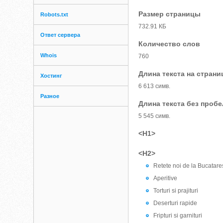
Размер страницы
Robots.txt
732.91 КБ
Ответ сервера
Количество слов
Whois
760
Длина текста на страни
Хостинг
6 613 симв.
Разное
Длина текста без проб
5 545 симв.
<H1>
<H2>
Retete noi de la Bucatare
Aperitive
Torturi si prajituri
Deserturi rapide
Fripturi si garnituri