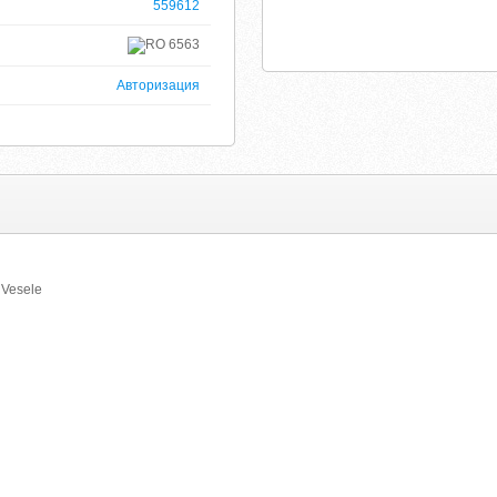
559612
6563
Авторизация
 Vesele