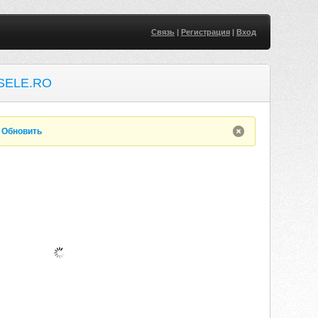
Связь
|
Регистрация
|
Вход
SELE.RO
.
Обновить