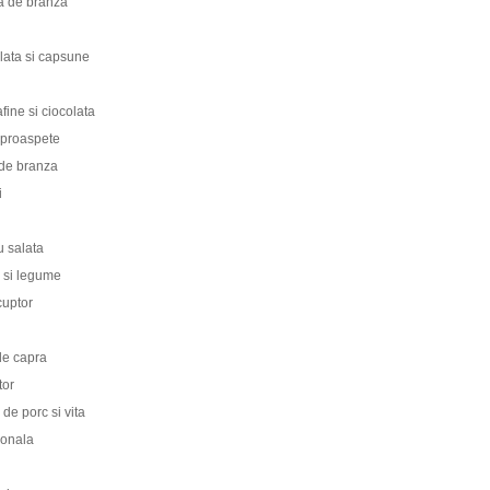
ma de branza
lata si capsune
ine si ciocolata
 proaspete
 de branza
i
cu salata
b si legume
cuptor
 de capra
tor
de porc si vita
ionala