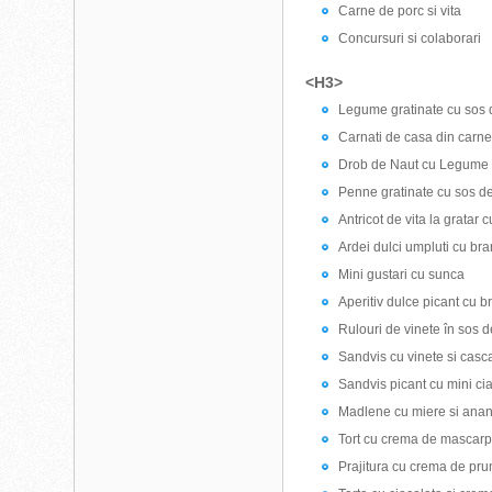
Carne de porc si vita
Concursuri si colaborari
<H3>
Legume gratinate cu sos 
Carnati de casa din carne 
Drob de Naut cu Legume
Penne gratinate cu sos d
Antricot de vita la gratar 
Ardei dulci umpluti cu br
Mini gustari cu sunca
Aperitiv dulce picant cu 
Rulouri de vinete în sos d
Sandvis cu vinete si cas
Sandvis picant cu mini ci
Madlene cu miere si ana
Tort cu crema de mascar
Prajitura cu crema de prun