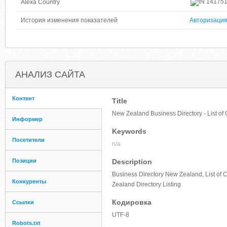
14175
Alexa Country
История изменения показателей
Авторизаци
АНАЛИЗ САЙТА
Контент
Title
New Zealand Business Directory - List o
Информер
Keywords
Посетители
n/a
Позиции
Description
Business Directory New Zealand, List of
Конкуренты
Zealand Directory Listing
.
Кодировка
Ссылки
UTF-8
Robots.txt