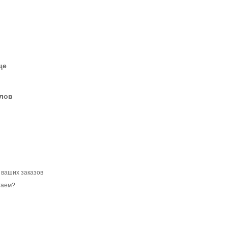
це
елов
 ваших заказов
гаем?