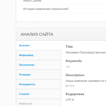
Alexa Country
История изменения показателей
АНАЛИЗ САЙТА
Контент
Title
Рекламно-Производственная 
Информер
Keywords
Посетители
n/a
Позиции
Description
Наша компания занимается и
Конкуренты
у
слуги.
Кодировка
Ссылки
UTF-8
Robots.txt