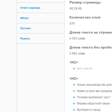
Размер страницы
Ответ сервера
48.26 КБ
Количество слов
Whois
378
Хостинг
Длина текста на страни
6 453 симв.
Разное
Длина текста без проб
5 982 симв.
<H1>
Без текста
<H2>
Наше производство для
Какие услуги мы предла
Почему выбирают нас?
Форма обратной связи
Выберите город