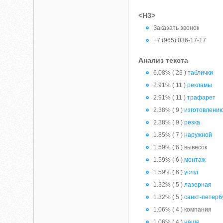
<H3>
Заказать звонок
+7 (965) 036-17-17
Анализ текста
6.08% ( 23 )
таблички
2.91% ( 11 )
рекламы
2.91% ( 11 )
трафарет
2.38% ( 9 )
изготовлени
2.38% ( 9 )
резка
1.85% ( 7 )
наружной
1.59% ( 6 ) вывесок
1.59% ( 6 )
монтаж
1.59% ( 6 )
услуг
1.32% ( 5 )
лазерная
1.32% ( 5 )
санкт-петерб
1.06% ( 4 ) компания
1.06% ( 4 )
наше