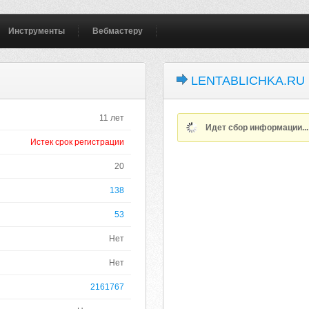
Инструменты
Вебмастеру
LENTABLICHKA.RU
11 лет
Идет сбор информации..
Истек срок регистрации
20
138
53
Нет
Нет
2161767