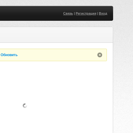
Связь
|
Регистрация
|
Вход
.
Обновить