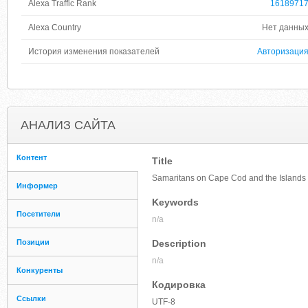
Alexa Traffic Rank
1618971
Alexa Country
Нет данны
История изменения показателей
Авторизаци
АНАЛИЗ САЙТА
Контент
Title
Samaritans on Cape Cod and the Islands |
Информер
Keywords
Посетители
n/a
Позиции
Description
n/a
Конкуренты
Кодировка
Ссылки
UTF-8