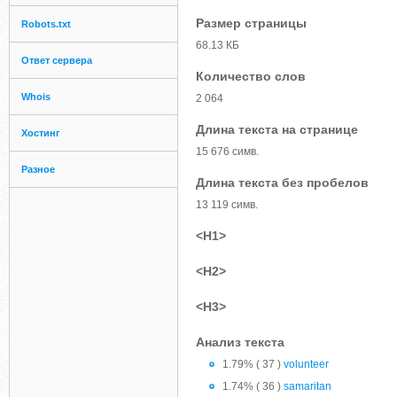
Размер страницы
Robots.txt
68.13 КБ
Ответ сервера
Количество слов
Whois
2 064
Длина текста на странице
Хостинг
15 676 симв.
Разное
Длина текста без пробелов
13 119 симв.
<H1>
<H2>
<H3>
Анализ текста
1.79% ( 37 )
volunteer
1.74% ( 36 )
samaritan