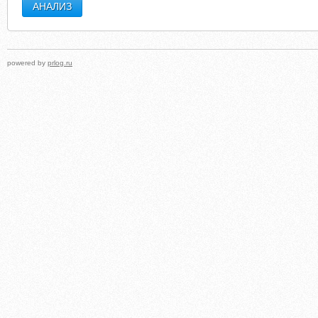
powered by
prlog.ru