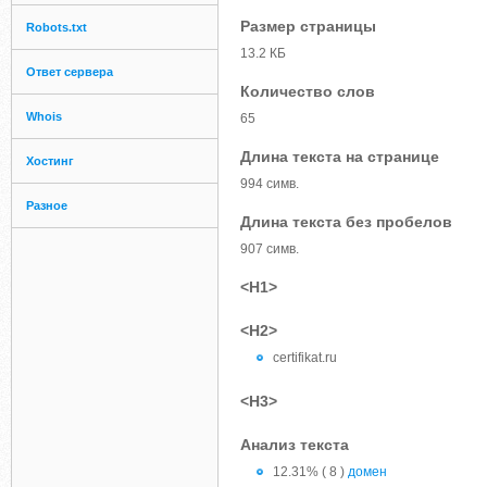
Размер страницы
Robots.txt
13.2 КБ
Ответ сервера
Количество слов
Whois
65
Длина текста на странице
Хостинг
994 симв.
Разное
Длина текста без пробелов
907 симв.
<H1>
<H2>
certifikat.ru
<H3>
Анализ текста
12.31% ( 8 )
домен