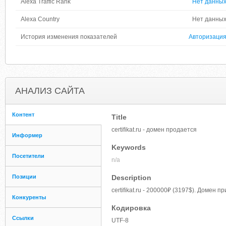
Alexa Traffic Rank
Нет данны
Alexa Country
Нет данны
История изменения показателей
Авторизаци
АНАЛИЗ САЙТА
Контент
Title
certifikat.ru - домен продается
Информер
Keywords
Посетители
n/a
Позиции
Description
certifikat.ru - 200000₽ (3197$). Домен
Конкуренты
Кодировка
Ссылки
UTF-8