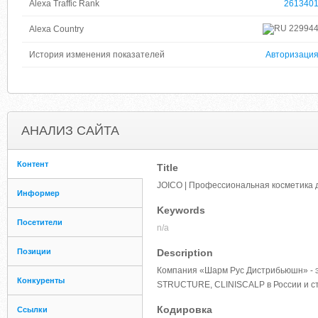
Alexa Traffic Rank
261340
22994
Alexa Country
История изменения показателей
Авторизаци
АНАЛИЗ САЙТА
Контент
Title
JOICO | Профессиональная косметика д
Информер
Keywords
Посетители
n/a
Позиции
Description
Компания «Шарм Рус Дистрибьюшн» - 
Конкуренты
STRUCTURE, CLINISCALP в России и с
Кодировка
Ссылки