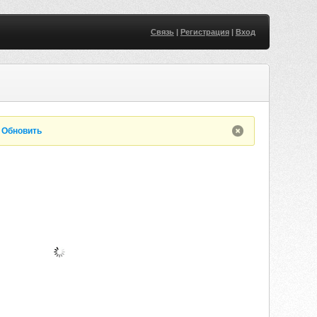
Связь
|
Регистрация
|
Вход
.
Обновить