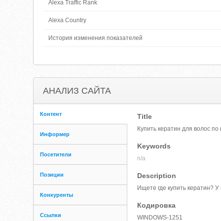
Alexa Traffic Rank
Alexa Country
История изменения показателей
АНАЛИЗ САЙТА
Контент
Title
Купить кератин для волос по
Информер
Keywords
Посетители
n/a
Позиции
Description
Ищете где купить кератин? У
Конкуренты
Кодировка
Ссылки
WINDOWS-1251