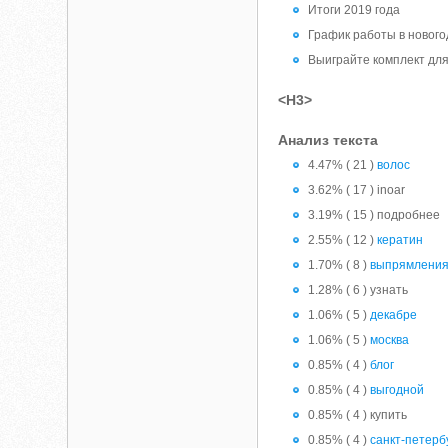
Итоги 2019 года
График работы в новог
Выиграйте комплект для
<H3>
Анализ текста
4.47% ( 21 )
волос
3.62% ( 17 ) inoar
3.19% ( 15 ) подробнее
2.55% ( 12 )
кератин
1.70% ( 8 )
выпрямлени
1.28% ( 6 ) узнать
1.06% ( 5 )
декабре
1.06% ( 5 )
москва
0.85% ( 4 )
блог
0.85% ( 4 )
выгодной
0.85% ( 4 ) купить
0.85% ( 4 )
санкт-петерб