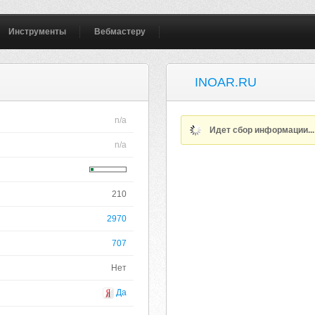
Инструменты
Вебмастеру
INOAR.RU
n/a
Идет сбор информации..
n/a
210
2970
707
Нет
Да