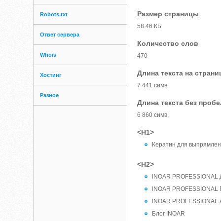
Размер страницы
Robots.txt
58.46 КБ
Ответ сервера
Количество слов
Whois
470
Длина текста на страни
Хостинг
7 441 симв.
Разное
Длина текста без проб
6 860 симв.
<H1>
Кератин для выпрямлени
<H2>
INOAR PROFESSIONAL 
INOAR PROFESSIONAL 
INOAR PROFESSIONAL А
Блог INOAR