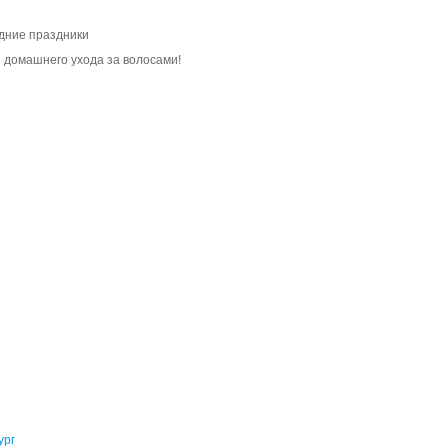
одние праздники
 домашнего ухода за волосами!
я
ург