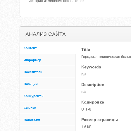
История изменения показателей
АНАЛИЗ САЙТА
Контент
Title
Городская клиническая больн
Информер
Keywords
Посетители
n/a
Позиции
Description
n/a
Конкуренты
Кодировка
Ссылки
UTF-8
Размер страницы
Robots.txt
1.6 КБ