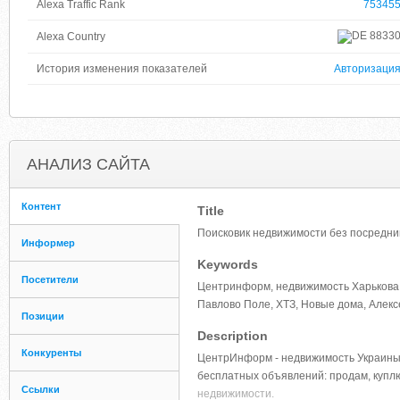
Alexa Traffic Rank
75345
8833
Alexa Country
История изменения показателей
Авторизаци
АНАЛИЗ САЙТА
Контент
Title
Поисковик недвижимости без посредни
Информер
Keywords
Посетители
Центринформ, недвижимость Харькова бе
Павлово Поле, ХТЗ, Новые дома, Алекс
Позиции
Description
Конкуренты
ЦентрИнформ - недвижимость Украины, 
бесплатных объявлений: продам, куплю
Ссылки
недвижимости.