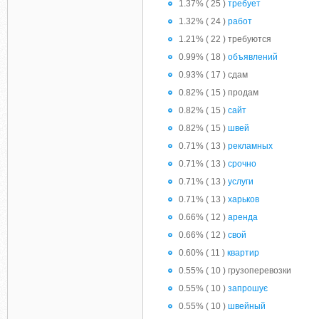
1.37% ( 25 )
требует
1.32% ( 24 )
работ
1.21% ( 22 ) требуются
0.99% ( 18 )
объявлений
0.93% ( 17 ) сдам
0.82% ( 15 ) продам
0.82% ( 15 )
сайт
0.82% ( 15 )
швей
0.71% ( 13 )
рекламных
0.71% ( 13 )
срочно
0.71% ( 13 )
услуги
0.71% ( 13 )
харьков
0.66% ( 12 )
аренда
0.66% ( 12 )
свой
0.60% ( 11 )
квартир
0.55% ( 10 ) грузоперевозки
0.55% ( 10 )
запрошує
0.55% ( 10 )
швейный