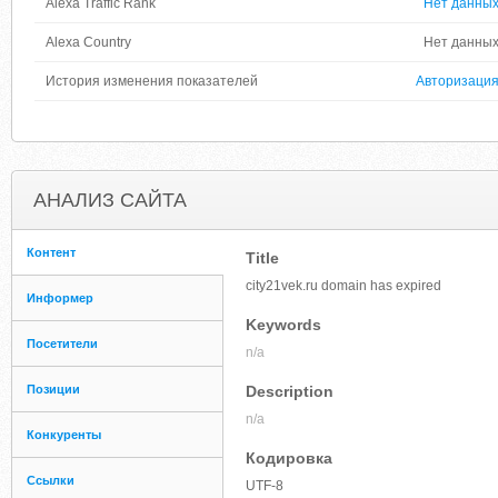
Alexa Traffic Rank
Нет данны
Alexa Country
Нет данны
История изменения показателей
Авторизаци
АНАЛИЗ САЙТА
Контент
Title
city21vek.ru domain has expired
Информер
Keywords
Посетители
n/a
Позиции
Description
n/a
Конкуренты
Кодировка
Ссылки
UTF-8