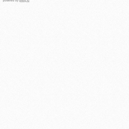
powered by
prlog.ru