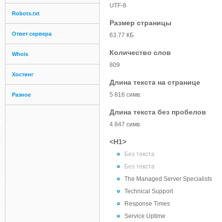
UTF-8
Robots.txt
Размер страницы
Ответ сервера
63.77 КБ
Количество слов
Whois
809
Хостинг
Длина текста на странице
5 816 симв.
Разное
Длина текста без пробелов
4 847 симв.
<H1>
Без текста
Без текста
The Managed Server Specialists
Technical Support
Response Times
Service Uptime