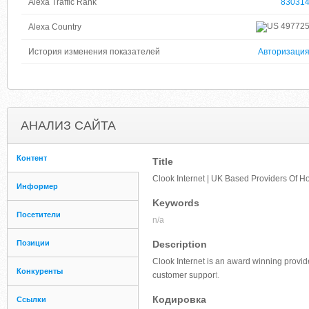
Alexa Traffic Rank
83031
49772
Alexa Country
История изменения показателей
Авторизаци
АНАЛИЗ САЙТА
Контент
Title
Clook Internet | UK Based Providers Of H
Информер
Keywords
Посетители
n/a
Позиции
Description
Clook Internet is an award winning provide
Конкуренты
customer suppor
t.
Кодировка
Ссылки