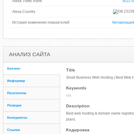
Alexa Traffic Rank
30117
2315
Alexa Country
История изменения показателей
Авторизаци
АНАЛИЗ САЙТА
Контент
Title
Small Business Web Hosting | Best Web 
Информер
Keywords
Посетители
n/a
Позиции
Description
Best web hosting & domain name registrati
Конкуренты
plans.
Кодировка
Ссылки