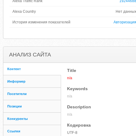
Alexa Traffic Rank
1924468
Alexa Country
Нет данны
История изменения показателей
Авторизаци
АНАЛИЗ САЙТА
Контент
Title
n/a
Информер
Keywords
Посетители
n/a
Позиции
Description
n/a
Конкуренты
Кодировка
Ссылки
UTF-8